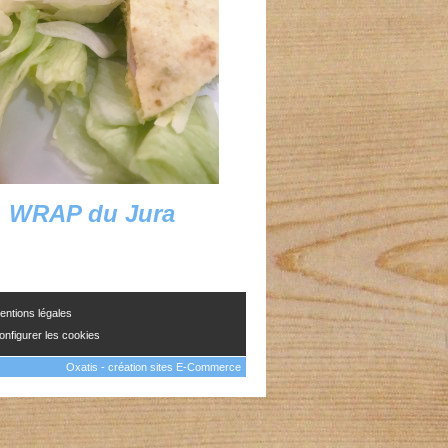
WRAP du Jura
entions légales
onfigurer les cookies
Oxatis - création sites E-Commerce