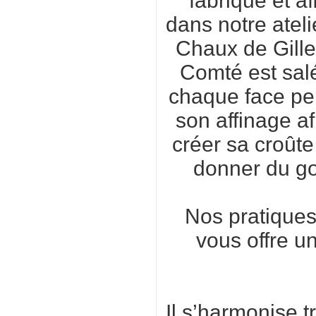
fabriqué et af
dans notre ateli
Chaux de Gille
Comté est sal
chaque face pe
son affinage af
créer sa croûte 
donner du go
Nos pratiques
vous offre u
Il s’harmonise t