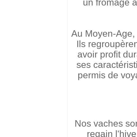
un fromage au
Au Moyen-Age, l
Ils regroupèren
avoir profit du
ses caractérist
permis de voya
Nos vaches sont
regain l'hiv