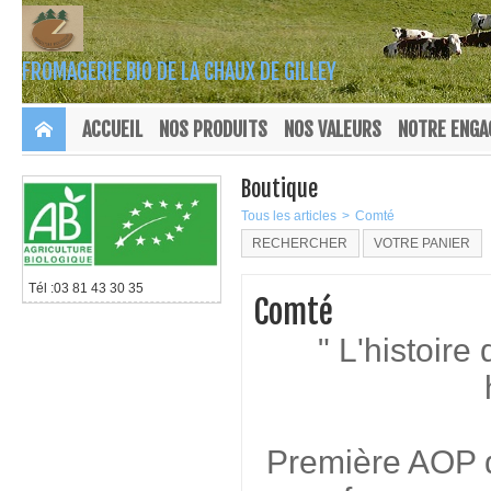
FROMAGERIE BIO DE LA CHAUX DE GILLEY
ACCUEIL
NOS PRODUITS
NOS VALEURS
NOTRE ENG
Boutique
Tous les articles
>
Comté
RECHERCHER
VOTRE PANIER
Tél :03 81 43 30 35
Comté
" L'histoire
Première AOP d